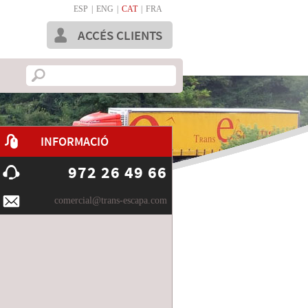
ESP
|
ENG
|
CAT
|
FRA
ACCÉS CLIENTS
INFORMACIÓ
972 26 49 66
comercial@trans-escapa.com