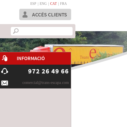
ESP
|
ENG
|
CAT
|
FRA
ACCÉS CLIENTS
INFORMACIÓ
972 26 49 66
comercial@trans-escapa.com