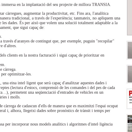
ersa en la implantació del seu projecte de millora TRANSIA.
ar càrregues, augmentar la productivitat, etc. Fins ara, l'analítica
anera tradicional, a través de l'experiència; tanmateix, no apliquem una
s dades. És per això que volem una solució totalment adaptable a la
onament, que sigui capaç de:
s.
 a través d'aranyes de contingut que, per exemple, puguin "recopilar"
e d'altres.
ls clients en la nostra facturació i sigui capaç de prioritzar en
zem.
de càrrega.
 per optimitzar-les.
na eina intel·ligent que serà capaç d'analitzar aquestes dades i
reptes (lectura d'estocs, comprensió de les comandes i del pes de cada
tica…), permetent una seqüenciació d'entrades de vehicles en un
ries i molls.
e càrrega de cadascun d'ells de manera que es maximitzi l'espai ocupat
neral i, alhora, llegeixi dades sobre pronòstics de trànsit i temps per
sa per incorporar nous models analítics i algoritmes d'intel·ligència