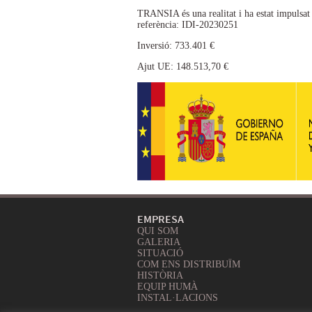
TRANSIA és una realitat i ha estat impulsa
referència: IDI-20230251
Inversió: 733.401 €
Ajut UE: 148.513,70 €
EMPRESA
QUI SOM
GALERIA
SITUACIÓ
COM ENS DISTRIBUÏM
HISTÒRIA
EQUIP HUMÀ
INSTAL·LACIONS