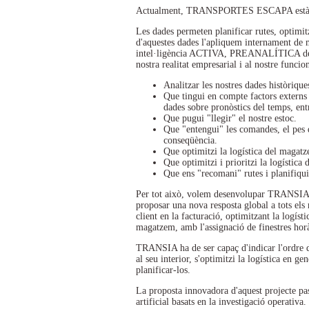
Actualment, TRANSPORTES ESCAPA està imm
Les dades permeten planificar rutes, optimitz
d'aquestes dades l'apliquem internament de m
intel·ligència ACTIVA, PREANALÍTICA de le
nostra realitat empresarial i al nostre funci
Analitzar les nostres dades històrique
Que tingui en compte factors externs
dades sobre pronòstics del temps, entr
Que pugui "llegir" el nostre estoc.
Que "entengui" les comandes, el pes de
conseqüència.
Que optimitzi la logística del magat
Que optimitzi i prioritzi la logística 
Que ens "recomani" rutes i planifiqui
Per tot això, volem desenvolupar TRANSIA, u
proposar una nova resposta global a tots els 
client en la facturació, optimitzant la logís
magatzem, amb l'assignació de finestres horà
TRANSIA ha de ser capaç d'indicar l'ordre d
al seu interior, s'optimitzi la logística en ge
planificar-los.
La proposta innovadora d'aquest projecte pas
artificial basats en la investigació operativa.