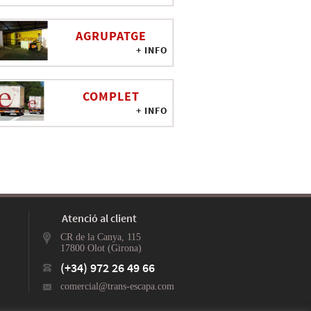
AGRUPATGE
+ INFO
COMPLET
+ INFO
Atenció al client
CR de la Canya, 115
17800 Olot (Girona)
(+34) 972 26 49 66
comercial@trans-escapa.com