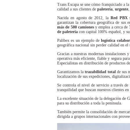
Trans Escapa se une cómo franquiciado a la 
calidad a sus clientes de
paletería
,
urgente
Nacida en agosto de 2012, la
Red PBX
s
garantizan la cobertura geográfica de sus e
más de
500 camiones
y emplea a cerca de
de paletería
con capital 100% español, y su 
Palibex es un ejemplo de
logística colabo
geográfica nacional sin perder calidad en el s
Gracias a nuestras modernas instalaciones 
operativa más eficiente, fiable y segura par
Especialistas en distribución de productos d
Garantizamos la
trazabilidad total
de sus m
localización de sus expediciones, digitalizaci
Se controla el nivel de servicio a través de
tranquilidad que buscan nuestros clientes en 
La excelente situación de la delegación de 
para su distribución a toda la península.
También permite la consolidación de mercanc
dirigida a grupos internacionales con prove