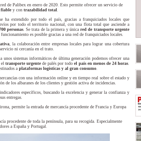
red de Palibex en enero de 2020. Esto permite ofrecer un servicio de
,
fiable
y con
trazabilidad total
.
e ha extendido por todo el país, gracias a franquiciados locales que
nvíos por todo el territorio nacional, con una flota total que asciende a
700 personas
. Se trata de la primera y única
red de transporte urgente
funcionamiento es posible gracias a una red de franquiciados locales.
rativa
, la colaboración entre empresas locales para lograr una cobertura
ervicio ni cercanía en el trato.
y a unos sistemas informáticos de última generación podemos ofrecer una
a el
transporte urgente
de palés por todo
el país en menos de 24 horas
.
estinados a
plataformas logísticas y al gran consumo
.
ercancías con una información online y en tiempo real sobre el estado y
ón de los albaranes de los clientes y gestión activa de incidencias.
 indicadores específicos, buscando la excelencia y generar la confianza y
sus entregas.
Girona, permite la entrada de mercancía procedente de Francia y Europa
ía procedente de toda la península, para su recogida. Especialmente
edores a España y Portugal.