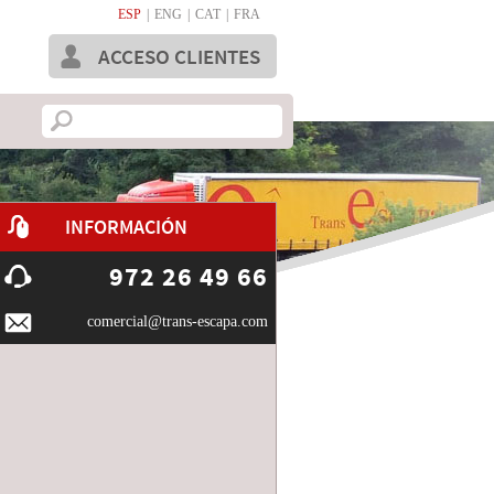
ESP
|
ENG
|
CAT
|
FRA
ACCESO CLIENTES
INFORMACIÓN
972 26 49 66
comercial@trans-escapa.com